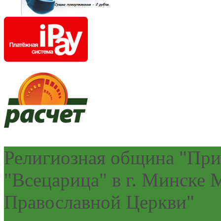
Религиозная община "При
"Всецарица" в г. Минске
Православной Церкви"