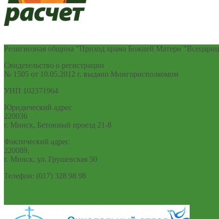
Религиозная община "Приход храма Божией Матери "Всецариц
Cвидетельство о регистрации
№ 1505 от 10.05.2012 г. выдано Мингорисполкомом
УНП 102371964
Юридический адрес
220036
г. Минск, Бетонный проезд 21-8
Фактический адрес
220089,
г. Минск, ул. Грушевская 50
Телефон: (017) 328 98 98
pantanassa.by@gmail.com