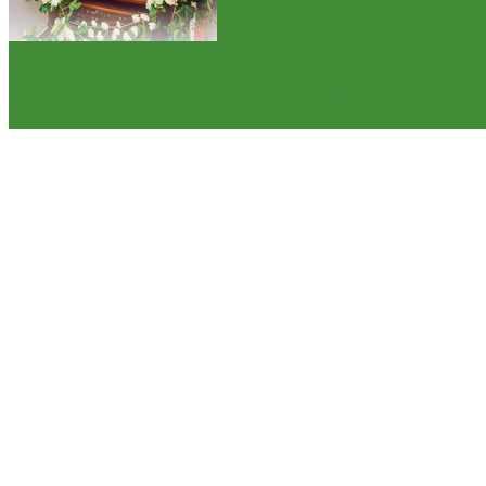
Приход храма иконы Бож