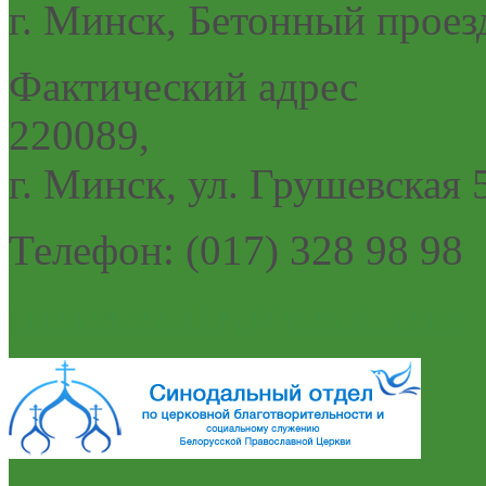
г. Минск, Бетонный проез
Фактический адрес
220089,
г. Минск, ул. Грушевская 
Телефон: (017) 328 98 98
pantanassa.by@gmail.com