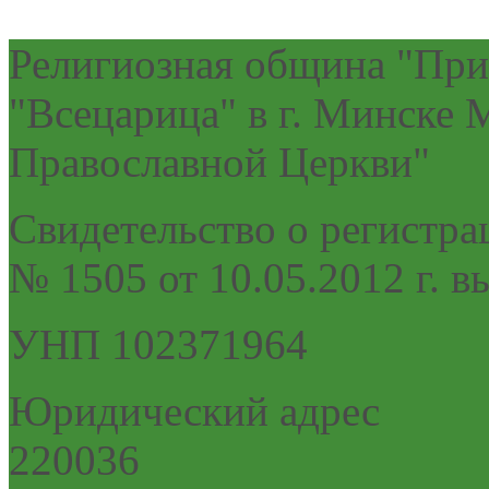
Религиозная община "При
"Всецарица" в г. Минске
Православной Церкви"
Cвидетельство о регистра
№ 1505 от 10.05.2012 г.
УНП 102371964
Юридический адрес
220036