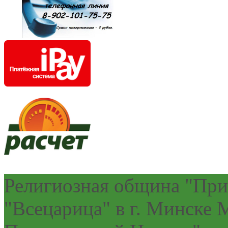
Религиозная община "При
"Всецарица" в г. Минске