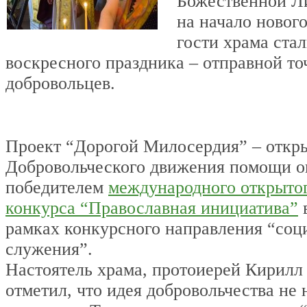
Божественной Л
на начало новог
гости храма ста
воскресного праздника – отправной то
добровольцев.
Проект “Дорогой Милосердия” – откр
Добровольческого движения помощи о
победителем
международного открытог
конкурса “Православная инициатива”
в
рамках конкурсного направления “соц
служения”.
Настоятель храма, протоиерей Кирилл
отметил, что идея добровольчества не 