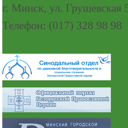
г. Минск, ул. Грушевская 
Телефон: (017) 328 98 98
pantanassa.by@gmail.com